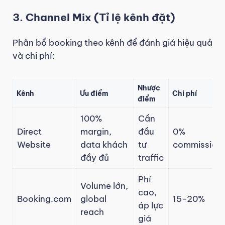
3. Channel Mix (Tỉ lệ kênh đặt)
Phân bổ booking theo kênh để đánh giá hiệu quả
và chi phí:
Nhược
Kênh
Ưu điểm
Chi phí
điểm
100%
Cần
Direct
margin,
đầu
0%
Website
data khách
tư
commission
đầy đủ
traffic
Phí
Volume lớn,
cao,
Booking.com
global
15-20%
áp lực
reach
giá