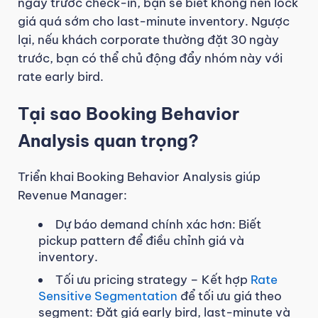
ngày trước check-in, bạn sẽ biết không nên lock
giá quá sớm cho last-minute inventory. Ngược
lại, nếu khách corporate thường đặt 30 ngày
trước, bạn có thể chủ động đẩy nhóm này với
rate early bird.
Tại sao Booking Behavior
Analysis quan trọng?
Triển khai Booking Behavior Analysis giúp
Revenue Manager:
Dự báo demand chính xác hơn: Biết
pickup pattern để điều chỉnh giá và
inventory.
Tối ưu pricing strategy – Kết hợp
Rate
Sensitive Segmentation
để tối ưu giá theo
segment: Đặt giá early bird, last-minute và