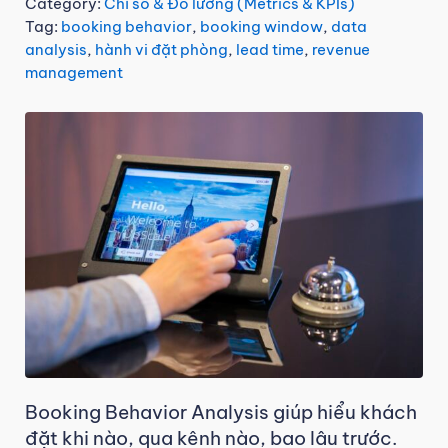
Category:
Chỉ số & Đo lường (Metrics & KPIs)
Tag:
booking behavior
,
booking window
,
data
analysis
,
hành vi đặt phòng
,
lead time
,
revenue
management
Booking Behavior Analysis giúp hiểu khách
đặt khi nào, qua kênh nào, bao lâu trước.