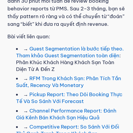
dành 30 phút mỗi tuần để review booking
behavior reports từ PMS. Sau 2-3 tháng, bạn sẽ
thấy pattern rõ ràng và có thể chuyển từ “đoán”
sang “biết” khi đưa ra quyết định revenue.
Bài viết liên quan:
→
Guest Segmentation là bước tiếp theo.
Tham khảo
Guest Segmentation toàn diện
:
Phân Khúc Khách Hàng Khách Sạn Toàn
Diện Từ A Đến Z
→
RFM Trong Khách Sạn: Phân Tích Tần
Suất, Recency Và Monetary
→
Pickup Report: Theo Dõi Booking Thực
Tế Và So Sánh Với Forecast
→
Channel Performance Report: Đánh
Giá Kênh Bán Khách Sạn Hiệu Quả
→
Competitive Report: So Sánh Với Đối