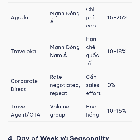
Chi
Mạnh Đông
Agoda
phí
15-25%
Á
cao
Hạn
Mạnh Đông
chế
Traveloka
10-18%
Nam Á
quốc
tế
Rate
Cần
Corporate
negotiated,
sales
0%
Direct
repeat
effort
Travel
Volume
Hoa
10-15%
Agent/OTA
group
hồng
4. Day of Week và Seasonality