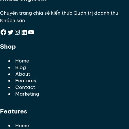
Chuyên trang chia sẻ kiến thức Quản trị doanh thu
Khách sạn
Facebook
Twitter
Instagram
LinkedIn
YouTube
Shop
Home
Blog
About
Features
Contact
Marketing
Features
Home