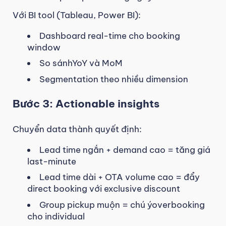
Với BI tool (Tableau, Power BI):
Dashboard real-time cho booking
window
So sánhYoY và MoM
Segmentation theo nhiều dimension
Bước 3: Actionable insights
Chuyển data thành quyết định:
Lead time ngắn + demand cao = tăng giá
last-minute
Lead time dài + OTA volume cao = đẩy
direct booking với exclusive discount
Group pickup muộn = chú ýoverbooking
cho individual