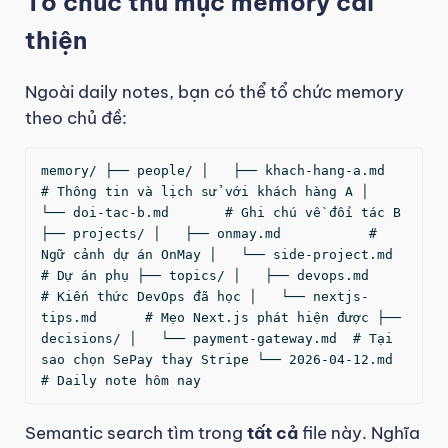
Tổ chức thư mục memory cải
thiện
Ngoài daily notes, bạn có thể tổ chức memory
theo chủ đề:
memory/ ├── people/ │   ├── khach-hang-a.md    
# Thông tin và lịch sử với khách hàng A │   
└── doi-tac-b.md       # Ghi chú về đối tác B 
├── projects/ │   ├── onmay.md           # 
Ngữ cảnh dự án OnMay │   └── side-project.md    
# Dự án phụ ├── topics/ │   ├── devops.md           
# Kiến thức DevOps đã học │   └── nextjs-
tips.md      # Mẹo Next.js phát hiện được ├── 
decisions/ │   └── payment-gateway.md  # Tại 
sao chọn SePay thay Stripe └── 2026-04-12.md           
# Daily note hôm nay 
Semantic search tìm trong
tất cả
file này. Nghĩa