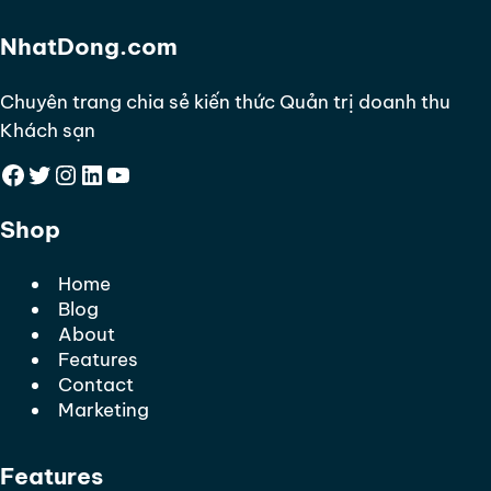
NhatDong.com
Chuyên trang chia sẻ kiến thức Quản trị doanh thu
Khách sạn
Facebook
Twitter
Instagram
LinkedIn
YouTube
Shop
Home
Blog
About
Features
Contact
Marketing
Features