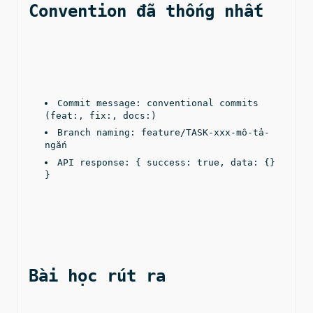
Convention đã thống nhất
Commit message: conventional commits 
(feat:, fix:, docs:)
Branch naming: feature/TASK-xxx-mô-tả-
ngắn
API response: { success: true, data: {} 
}
Bài học rút ra