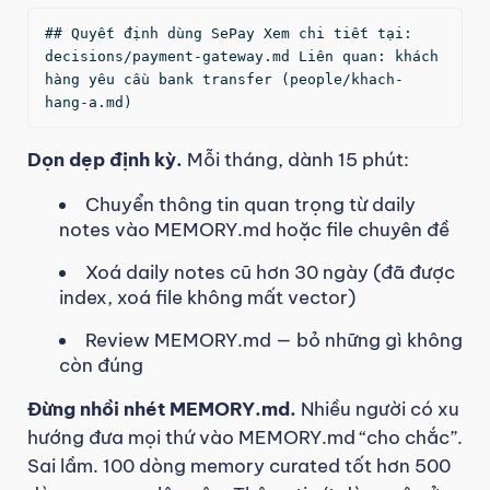
## Quyết định dùng SePay Xem chi tiết tại: 
decisions/payment-gateway.md Liên quan: khách 
hàng yêu cầu bank transfer (people/khach-
hang-a.md) 
Dọn dẹp định kỳ.
Mỗi tháng, dành 15 phút:
Chuyển thông tin quan trọng từ daily
notes vào MEMORY.md hoặc file chuyên đề
Xoá daily notes cũ hơn 30 ngày (đã được
index, xoá file không mất vector)
Review MEMORY.md — bỏ những gì không
còn đúng
Đừng nhồi nhét MEMORY.md.
Nhiều người có xu
hướng đưa mọi thứ vào MEMORY.md “cho chắc”.
Sai lầm. 100 dòng memory curated tốt hơn 500