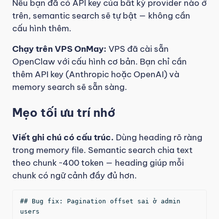
Nếu bạn đã có API key của bất kỳ provider nào ở
trên, semantic search sẽ tự bật — không cần
cấu hình thêm.
Chạy trên VPS OnMay:
VPS đã cài sẵn
OpenClaw với cấu hình cơ bản. Bạn chỉ cần
thêm API key (Anthropic hoặc OpenAI) và
memory search sẽ sẵn sàng.
Mẹo tối ưu trí nhớ
Viết ghi chú có cấu trúc.
Dùng heading rõ ràng
trong memory file. Semantic search chia text
theo chunk ~400 token — heading giúp mỗi
chunk có ngữ cảnh đầy đủ hơn.
## Bug fix: Pagination offset sai ở admin 
users
