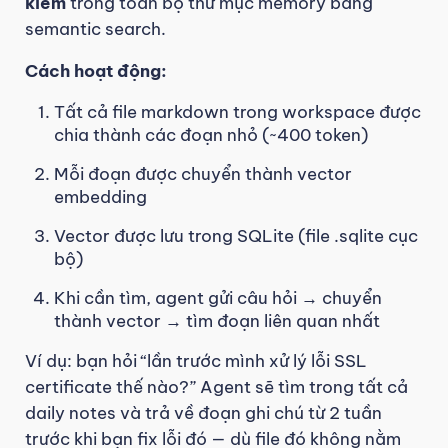
kiếm
trong toàn bộ thư mục memory bằng
semantic search.
Cách hoạt động:
Tất cả file markdown trong workspace được
chia thành các đoạn nhỏ (~400 token)
Mỗi đoạn được chuyển thành vector
embedding
Vector được lưu trong SQLite (file .sqlite cục
bộ)
Khi cần tìm, agent gửi câu hỏi → chuyển
thành vector → tìm đoạn liên quan nhất
Ví dụ: bạn hỏi “lần trước mình xử lý lỗi SSL
certificate thế nào?” Agent sẽ tìm trong tất cả
daily notes và trả về đoạn ghi chú từ 2 tuần
trước khi bạn fix lỗi đó — dù file đó không nằm