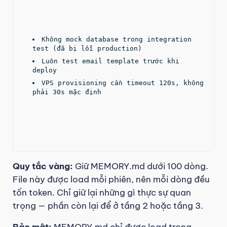
Không mock database trong integration 
test (đã bị lỗi production)
Luôn test email template trước khi 
deploy
VPS provisioning cần timeout 120s, không 
phải 30s mặc định
Quy tắc vàng:
Giữ MEMORY.md dưới 100 dòng.
File này được load mỗi phiên, nên mỗi dòng đều
tốn token. Chỉ giữ lại những gì thực sự quan
trọng — phần còn lại để ở tầng 2 hoặc tầng 3.
Bảo mật:
MEMORY.md chỉ được load trong