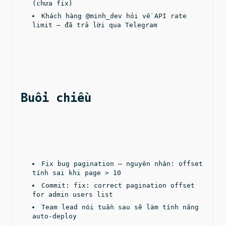
(chưa fix)
Khách hàng @minh_dev hỏi về API rate 
limit — đã trả lời qua Telegram
Buổi chiều  
Fix bug pagination — nguyên nhân: offset 
tính sai khi page > 10
Commit: fix: correct pagination offset 
for admin users list
Team lead nói tuần sau sẽ làm tính năng 
auto-deploy