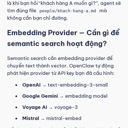
là khi bạn hỏi “khách hàng A muốn gì?”, agent sẽ
tìm đúng file
mà
people/khach-hang-a.md
không cần bạn chỉ đường.
Embedding Provider — Cần gì để
semantic search hoạt động?
Semantic search cần embedding provider để
chuyển text thành vector. OpenClaw tự động
phát hiện provider từ API key bạn đã cấu hình:
OpenAI
→ text-embedding-3-small
Google Gemini
→ embedding model
Voyage AI
→ voyage-3
Mistral
→ mistral-embed