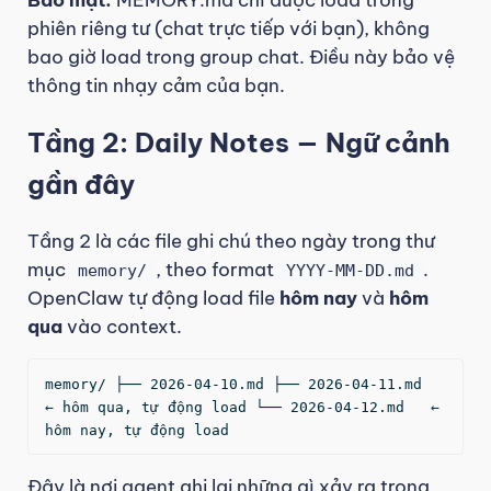
phiên riêng tư (chat trực tiếp với bạn), không
bao giờ load trong group chat. Điều này bảo vệ
thông tin nhạy cảm của bạn.
Tầng 2: Daily Notes — Ngữ cảnh
gần đây
Tầng 2 là các file ghi chú theo ngày trong thư
mục
, theo format
.
memory/
YYYY-MM-DD.md
OpenClaw tự động load file
hôm nay
và
hôm
qua
vào context.
memory/ ├── 2026-04-10.md ├── 2026-04-11.md   
← hôm qua, tự động load └── 2026-04-12.md   ← 
hôm nay, tự động load 
Đây là nơi agent ghi lại những gì xảy ra trong