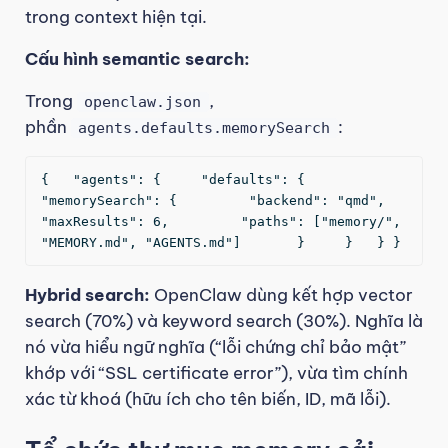
trong context hiện tại.
Cấu hình semantic search:
Trong
,
openclaw.json
phần
:
agents.defaults.memorySearch
{   "agents": {     "defaults": {       
"memorySearch": {         "backend": "qmd",         
"maxResults": 6,         "paths": ["memory/", 
"MEMORY.md", "AGENTS.md"]       }     }   } } 
Hybrid search:
OpenClaw dùng kết hợp vector
search (70%) và keyword search (30%). Nghĩa là
nó vừa hiểu ngữ nghĩa (“lỗi chứng chỉ bảo mật”
khớp với “SSL certificate error”), vừa tìm chính
xác từ khoá (hữu ích cho tên biến, ID, mã lỗi).