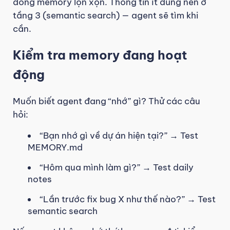
dòng memory lộn xộn. Thông tin ít dùng nên ở
tầng 3 (semantic search) — agent sẽ tìm khi
cần.
Kiểm tra memory đang hoạt
động
Muốn biết agent đang “nhớ” gì? Thử các câu
hỏi:
“Bạn nhớ gì về dự án hiện tại?” → Test
MEMORY.md
“Hôm qua mình làm gì?” → Test daily
notes
“Lần trước fix bug X như thế nào?” → Test
semantic search