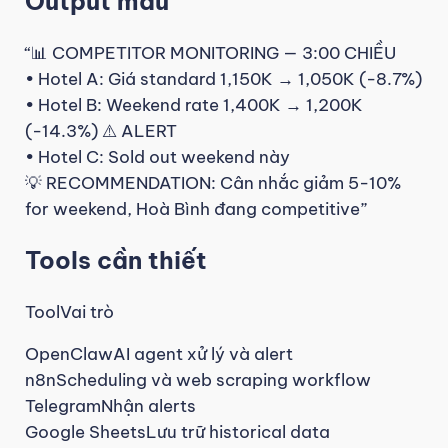
Output mẫu
“📊 COMPETITOR MONITORING — 3:00 CHIỀU
• Hotel A: Giá standard 1,150K → 1,050K (-8.7%)
• Hotel B: Weekend rate 1,400K → 1,200K
(-14.3%) ⚠️ ALERT
• Hotel C: Sold out weekend này
💡 RECOMMENDATION: Cân nhắc giảm 5-10%
for weekend, Hoà Bình đang competitive”
Tools cần thiết
ToolVai trò
OpenClawAI agent xử lý và alert
n8nScheduling và web scraping workflow
TelegramNhận alerts
Google SheetsLưu trữ historical data