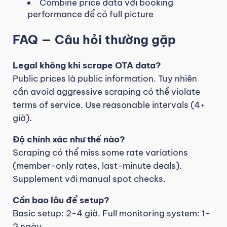
Combine price data với booking
performance để có full picture
FAQ — Câu hỏi thường gặp
Legal không khi scrape OTA data?
Public prices là public information. Tuy nhiên
cần avoid aggressive scraping có thể violate
terms of service. Use reasonable intervals (4+
giờ).
Độ chính xác như thế nào?
Scraping có thể miss some rate variations
(member-only rates, last-minute deals).
Supplement với manual spot checks.
Cần bao lâu để setup?
Basic setup: 2-4 giờ. Full monitoring system: 1-
2 ngày.