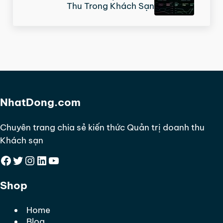
Thu Trong Khách Sạn
NhatDong.com
Chuyên trang chia sẻ kiến thức Quản trị doanh thu
Khách sạn
Facebook
Twitter
Instagram
LinkedIn
YouTube
Shop
Home
Blog