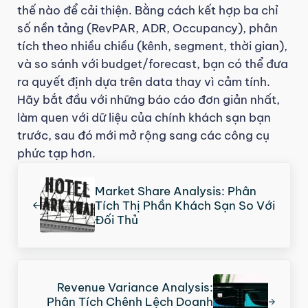
thế nào để cải thiện. Bằng cách kết hợp ba chỉ
số nền tảng (RevPAR, ADR, Occupancy), phân
tích theo nhiều chiều (kênh, segment, thời gian),
và so sánh với budget/forecast, bạn có thể đưa
ra quyết định dựa trên data thay vì cảm tính.
Hãy bắt đầu với những báo cáo đơn giản nhất,
làm quen với dữ liệu của chính khách sạn bạn
trước, sau đó mới mở rộng sang các công cụ
phức tạp hơn.
Previous Post:
Market Share Analysis: Phân
Tích Thị Phần Khách Sạn So Với
Đối Thủ
Next Post:
Revenue Variance Analysis:
Phân Tích Chênh Lệch Doanh