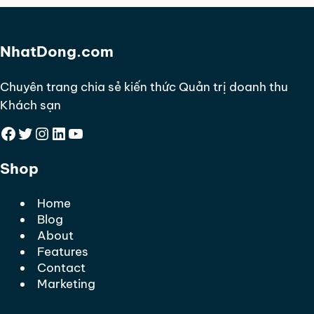
NhatDong.com
Chuyên trang chia sẻ kiến thức Quản trị doanh thu
Khách sạn
Facebook
Twitter
Instagram
LinkedIn
YouTube
Shop
Home
Blog
About
Features
Contact
Marketing