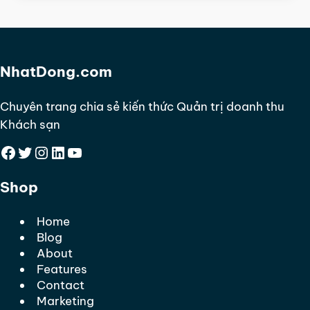
NhatDong.com
Chuyên trang chia sẻ kiến thức Quản trị doanh thu
Khách sạn
Facebook
Twitter
Instagram
LinkedIn
YouTube
Shop
Home
Blog
About
Features
Contact
Marketing