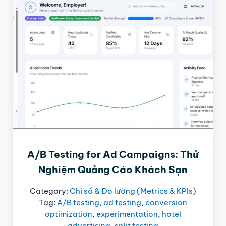
A/B Testing for Ad Campaigns: Thử
Nghiệm Quảng Cáo Khách Sạn
Category:
Chỉ số & Đo lường (Metrics & KPIs)
Tag:
A/B testing
,
ad testing
,
conversion
optimization
,
experimentation
,
hotel
advertising
,
split testing