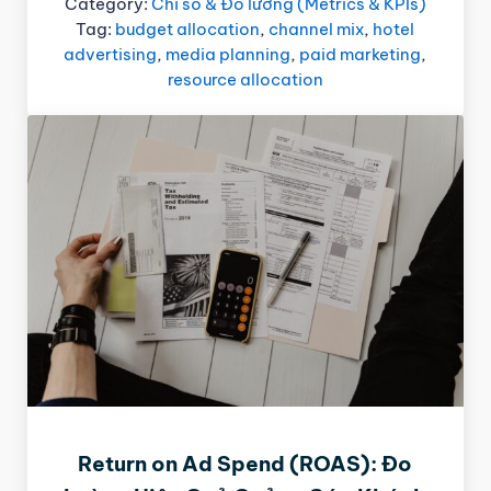
Category:
Chỉ số & Đo lường (Metrics & KPIs)
Tag:
budget allocation
,
channel mix
,
hotel
advertising
,
media planning
,
paid marketing
,
resource allocation
Return on Ad Spend (ROAS): Đo