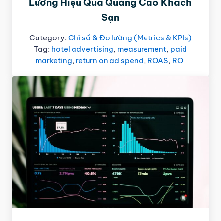
Lường Hiệu Quả Quảng Cáo Khách
Sạn
Category:
Chỉ số & Đo lường (Metrics & KPIs)
Tag:
hotel advertising
,
measurement
,
paid
marketing
,
return on ad spend
,
ROAS
,
ROI