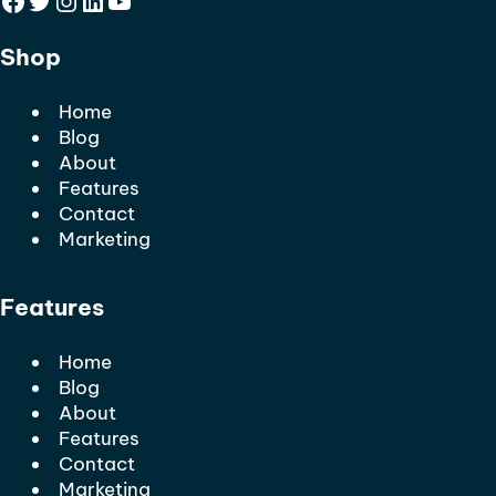
Facebook
Twitter
Instagram
LinkedIn
YouTube
Shop
Home
Blog
About
Features
Contact
Marketing
Features
Home
Blog
About
Features
Contact
Marketing