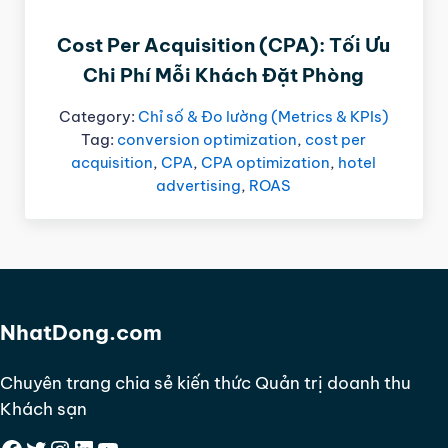
Cost Per Acquisition (CPA): Tối Ưu
Chi Phí Mỗi Khách Đặt Phòng
Category:
Chỉ số & Đo lường (Metrics & KPIs)
Tag:
conversion optimization
,
cost per
acquisition
,
CPA
,
CPA optimization
,
hotel
advertising
,
ROAS
NhatDong.com
Chuyên trang chia sẻ kiến thức Quản trị doanh thu
Khách sạn