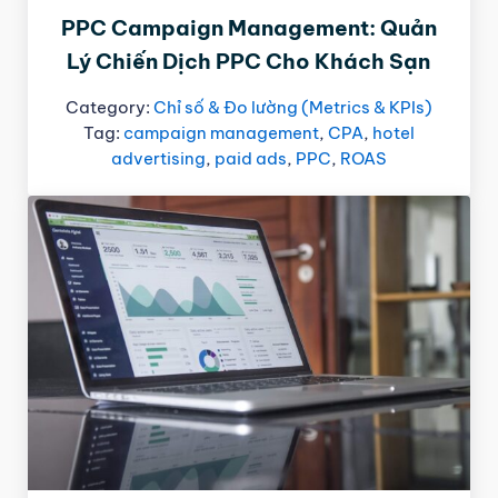
PPC Campaign Management: Quản
Lý Chiến Dịch PPC Cho Khách Sạn
Category:
Chỉ số & Đo lường (Metrics & KPIs)
Tag:
campaign management
,
CPA
,
hotel
advertising
,
paid ads
,
PPC
,
ROAS