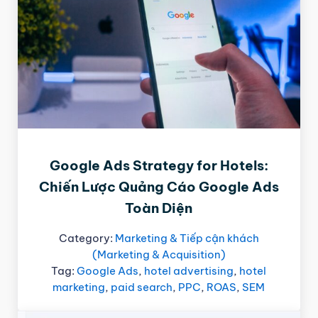
Google Ads Strategy for Hotels:
Chiến Lược Quảng Cáo Google Ads
Toàn Diện
Category:
Marketing & Tiếp cận khách
(Marketing & Acquisition)
Tag:
Google Ads
,
hotel advertising
,
hotel
marketing
,
paid search
,
PPC
,
ROAS
,
SEM