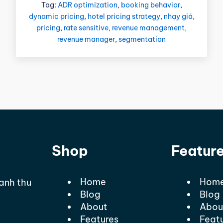
Tag:
ADR optimization
,
booking behavior
,
dynamic pricing
,
hotel pricing strategy
,
nhạy giá
,
pricing
,
rate sensitive
,
revenue management
,
revenue manager
,
segmentation
Shop
Featur
Home
Hom
oanh thu
Blog
Blog
About
Abou
Features
Feat