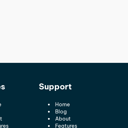
es
Support
e
Home
Blog
t
About
ures
Features