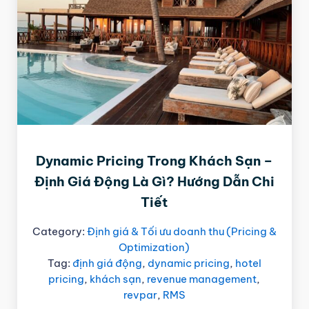
Dynamic Pricing Trong Khách Sạn –
Định Giá Động Là Gì? Hướng Dẫn Chi
Tiết
Category:
Định giá & Tối ưu doanh thu (Pricing &
Optimization)
Tag:
định giá động
,
dynamic pricing
,
hotel
pricing
,
khách sạn
,
revenue management
,
revpar
,
RMS