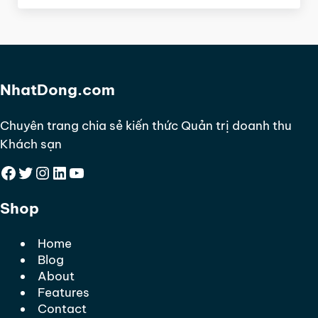
NhatDong.com
Chuyên trang chia sẻ kiến thức Quản trị doanh thu
Khách sạn
Facebook
Twitter
Instagram
LinkedIn
YouTube
Shop
Home
Blog
About
Features
Contact