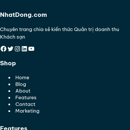
NhatDong.com
Chuyên trang chia sẻ kiến thức Quản trị doanh thu
Khách sạn
Facebook
Twitter
Instagram
LinkedIn
YouTube
Shop
Home
Blog
About
Features
Contact
Marketing
Features