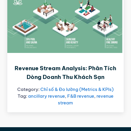
Revenue Stream Analysis: Phân Tích
Dòng Doanh Thu Khách Sạn
Category:
Chỉ số & Đo lường (Metrics & KPIs)
Tag:
ancillary revenue
,
F&B revenue
,
revenue
stream