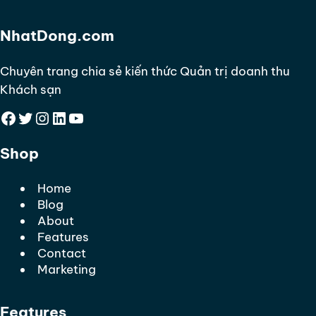
NhatDong.com
Chuyên trang chia sẻ kiến thức Quản trị doanh thu
Khách sạn
Facebook
Twitter
Instagram
LinkedIn
YouTube
Shop
Home
Blog
About
Features
Contact
Marketing
Features