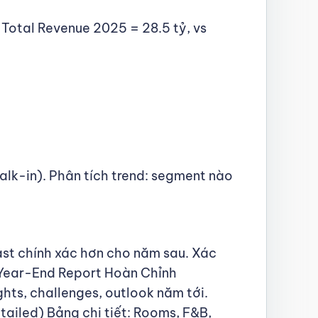
 Total Revenue 2025 = 28.5 tỷ, vs
alk-in). Phân tích trend: segment nào
ast chính xác hơn cho năm sau. Xác
 Year-End Report Hoàn Chỉnh
hts, challenges, outlook năm tới.
ailed) Bảng chi tiết: Rooms, F&B,