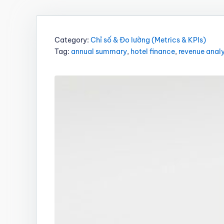
Category:
Chỉ số & Đo lường (Metrics & KPIs)
Tag:
annual summary
,
hotel finance
,
revenue analy