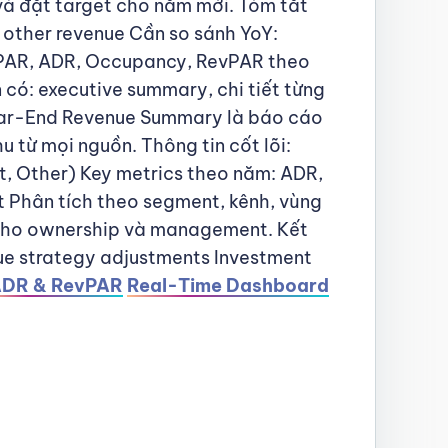
và đặt target cho năm mới. Tóm tắt
 other revenue Cần so sánh YoY:
OPPAR, ADR, Occupancy, RevPAR theo
có: executive summary, chi tiết từng
Year-End Revenue Summary là báo cáo
 từ mọi nguồn. Thông tin cốt lõi:
, Other) Key metrics theo năm: ADR,
Phân tích theo segment, kênh, vùng
 cho ownership và management. Kết
e strategy adjustments Investment
DR & RevPAR
Real-Time Dashboard