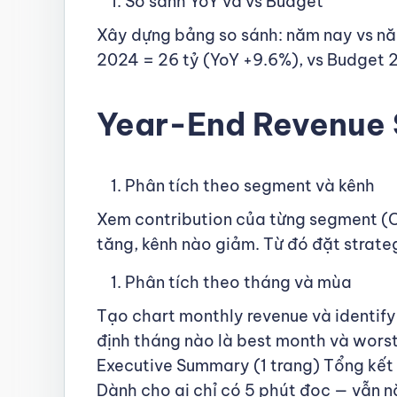
So sánh YoY và vs Budget
Xây dựng bảng so sánh: năm nay vs năm
2024 = 26 tỷ (YoY +9.6%), vs Budget 
Year-End Revenue
Phân tích theo segment và kênh
Xem contribution của từng segment (Co
tăng, kênh nào giảm. Từ đó đặt strate
Phân tích theo tháng và mùa
Tạo chart monthly revenue và identify
định tháng nào là best month và wors
Executive Summary (1 trang) Tổng kết 
Dành cho ai chỉ có 5 phút đọc — vẫn n