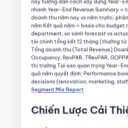
này hướng dẫn cách xây dựng Year-End
nhanh Year-End Revenue Summary = tổn
doanh thu năm nay vs năm trước, phân
năm Kết quả năm = basis cho budget n
department, so sánh forecast vs act
tài chính tổng kết 12 tháng (thường t
Tổng doanh thu (Total Revenue) Doanh
Occupancy, RevPAR, TRevPAR, GOPPAR 
thị trường Tại sao quan trọng Year-
quả năm quyết định: Performance bon
decisions (renovation, marketing, s
Segment Mix Report
Chiến Lược Cải Th