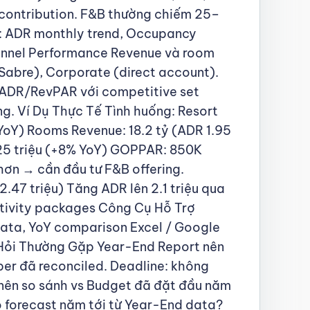
% contribution. F&B thường chiếm 25–
t: ADR monthly trend, Occupancy
annel Performance Revenue và room
Sabre), Corporate (direct account).
h ADR/RevPAR với competitive set
ng. Ví Dụ Thực Tế Tình huống: Resort
oY) Rooms Revenue: 18.2 tỷ (ADR 1.95
2.25 triệu (+8% YoY) GOPPAR: 850K
ơn → cần đầu tư F&B offering.
47 triệu) Tăng ADR lên 2.1 triệu qua
ctivity packages Công Cụ Hỗ Trợ
 data, YoY comparison Excel / Google
 Hỏi Thường Gặp Year-End Report nên
ber đã reconciled. Deadline: không
nên so sánh vs Budget đã đặt đầu năm
 forecast năm tới từ Year-End data?