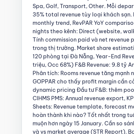
Spa, Golf, Transport, Other. Mỗi depa
35% total revenue tùy loại khách sạn
monthly trend, RevPAR YoY compariso
nights theo kênh: Direct (website, w
Tính commission paid và net revenue 
trong thị trường. Market share estimat
120 phòng tại Đà Nẵng, Year-End Reve
triệu, Occ 68%) F&B Revenue: 9.8 tỷ A
Phân tích: Rooms revenue tăng mạnh n
GOPPAR cho thấy profit margin cần cải
dynamic pricing Đầu tư F&B: thêm pool
CIHMS PMS: Annual revenue export, KPI
Sheets: Revenue template, forecast 
hoàn thành khi nào? Tốt nhất trong tu
muộn hơn ngày 15 January. Cần so sán
và vs market average (STR Report). B