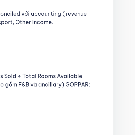
onciled với accounting ( revenue
sport, Other Income.
s Sold ÷ Total Rooms Available
ao gồm F&B và ancillary) GOPPAR: