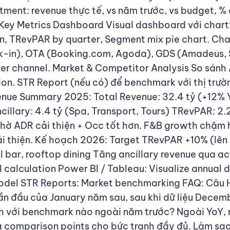
rtment: revenue thực tế, vs năm trước, vs budget, 
. Key Metrics Dashboard Visual dashboard với char
n, TRevPAR by quarter, Segment mix pie chart. Ch
alk-in), OTA (Booking.com, Agoda), GDS (Amadeus, 
per channel. Market & Competitor Analysis So sán
ion. STR Report (nếu có) để benchmark với thị trườ
nue Summary 2025: Total Revenue: 32.4 tỷ (+12% Y
ncillary: 4.4 tỷ (Spa, Transport, Tours) TRevPAR: 
hờ ADR cải thiện + Occ tốt hơn. F&B growth chậm h
 thiện. Kế hoạch 2026: Target TRevPAR +10% (lên 2.
 bar, rooftop dining Tăng ancillary revenue qua a
 calculation Power BI / Tableau: Visualize annual
model STR Reports: Market benchmarking FAQ: Câu
ần đầu của January năm sau, sau khi dữ liệu Decem
h với benchmark nào ngoài năm trước? Ngoài YoY, 
a comparison points cho bức tranh đầy đủ. Làm sao