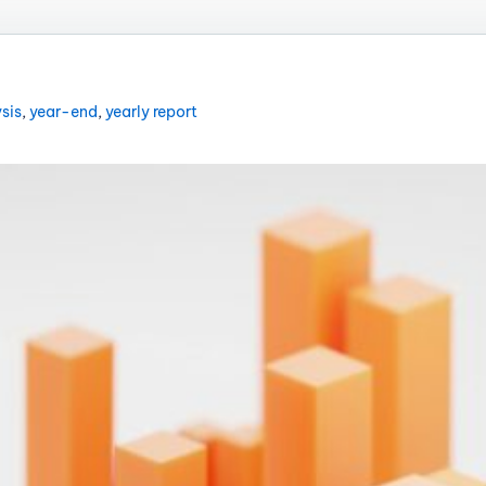
sis
,
year-end
,
yearly report