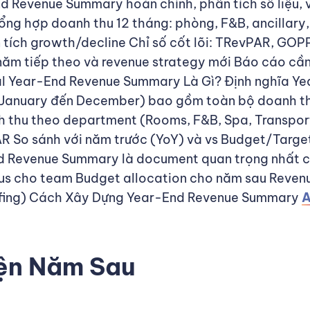
 Revenue Summary hoàn chỉnh, phân tích số liệu, 
g hợp doanh thu 12 tháng: phòng, F&B, ancillary,
 tích growth/decline Chỉ số cốt lõi: TRevPAR, G
ăm tiếp theo và revenue strategy mới Báo cáo cần 
ual Year-End Revenue Summary Là Gì? Định nghĩa 
ừ January đến December) bao gồm toàn bộ doanh thu
 thu theo department (Rooms, F&B, Spa, Transport
So sánh với năm trước (YoY) và vs Budget/Target 
End Revenue Summary là document quan trọng nhất
us cho team Budget allocation cho năm sau Revenu
taffing) Cách Xây Dựng Year-End Revenue Summary
A
iện Năm Sau