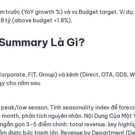
 trước (YoY growth %) và vs Budget target. Ví dụ:
28 tỷ (above budget +1.8%).
 Summary Là Gì?
rporate, FIT, Group) và kênh (Direct, OTA, GDS, W
gy cho năm sau.
 peak/low season. Tính seasonality index để forec
t month, phân tích nguyên nhân. Nội Dung Của Một
ngắn gọn 3–5 điểm chính: total revenue, key highlig
ắm được bức tranh lớn. Revenue by Department (Det