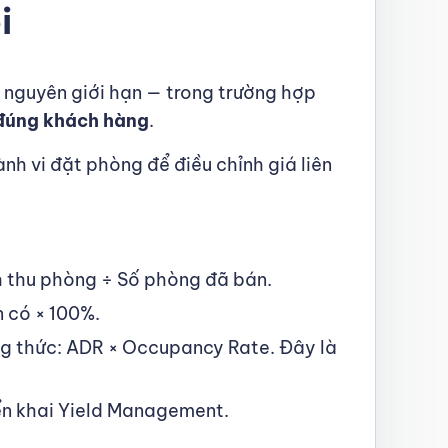
i
 nguyên giới hạn — trong trường hợp
 đúng khách hàng
.
nh vi đặt phòng để điều chỉnh giá liên
h thu phòng ÷ Số phòng đã bán.
n có × 100%.
g thức: ADR × Occupancy Rate. Đây là
iển khai Yield Management.