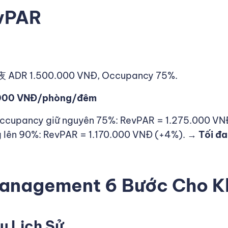
evPAR
,今夜 ADR 1.500.000 VNĐ, Occupancy 75%.
.000 VNĐ/phòng/đêm
ccupancy giữ nguyên 75%: RevPAR = 1.275.000 VN
 lên 90%: RevPAR = 1.170.000 VNĐ (+4%). →
Tối đa
anagement 6 Bước Cho K
u Lịch Sử