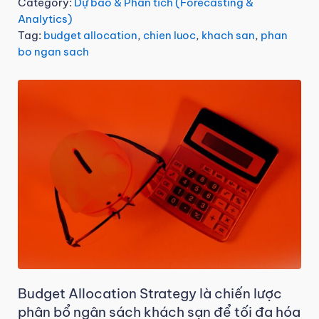
Category:
Dự báo & Phân tích (Forecasting &
Analytics)
Tag:
budget allocation
,
chien luoc
,
khach san
,
phan
bo ngan sach
Budget Allocation Strategy là chiến lược
phân bổ ngân sách khách sạn để tối đa hóa