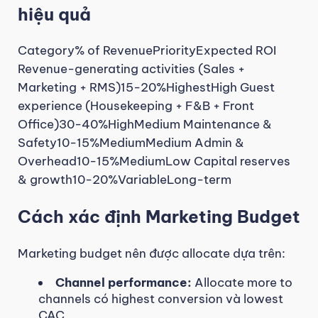
hiệu quả
Category% of RevenuePriorityExpected ROI
Revenue-generating activities (Sales +
Marketing + RMS)15-20%HighestHigh Guest
experience (Housekeeping + F&B + Front
Office)30-40%HighMedium Maintenance &
Safety10-15%MediumMedium Admin &
Overhead10-15%MediumLow Capital reserves
& growth10-20%VariableLong-term
Cách xác định Marketing Budget
Marketing budget nên được allocate dựa trên:
Channel performance:
Allocate more to
channels có highest conversion và lowest
CAC