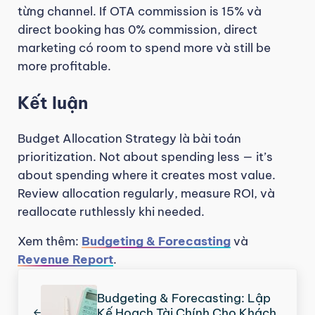
từng channel. If OTA commission is 15% và
direct booking has 0% commission, direct
marketing có room to spend more và still be
more profitable.
Kết luận
Budget Allocation Strategy là bài toán
prioritization. Not about spending less — it’s
about spending where it creates most value.
Review allocation regularly, measure ROI, và
reallocate ruthlessly khi needed.
Xem thêm:
Budgeting & Forecasting
và
Revenue Report
.
Previous Post:
Budgeting & Forecasting: Lập
Kế Hoạch Tài Chính Cho Khách