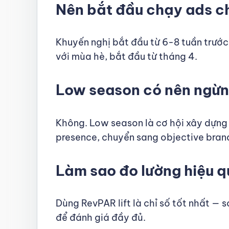
Nên bắt đầu chạy ads c
Khuyến nghị bắt đầu từ 6-8 tuần trước
với mùa hè, bắt đầu từ tháng 4.
Low season có nên ngừ
Không. Low season là cơ hội xây dựng
presence, chuyển sang objective bran
Làm sao đo lường hiệu 
Dùng RevPAR lift là chỉ số tốt nhất —
để đánh giá đầy đủ.