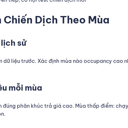
 Chiến Dịch Theo Mùa
 lịch sử
dữ liệu trước. Xác định mùa nào occupancy cao nh
êu mỗi mùa
 đúng phân khúc trả giá cao. Mùa thấp điểm: chạy 
on.