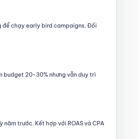
g để chạy early bird campaigns. Đối
ảm budget 20-30% nhưng vẫn duy trì
 kỳ năm trước. Kết hợp với ROAS và CPA