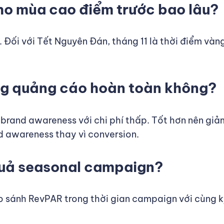
ho mùa cao điểm trước bao lâu?
. Đối với Tết Nguyên Đán, tháng 11 là thời điểm vàn
ng quảng cáo hoàn toàn không?
 brand awareness với chi phí thấp. Tốt hơn nên gi
d awareness thay vì conversion.
quả seasonal campaign?
 so sánh RevPAR trong thời gian campaign với cùng