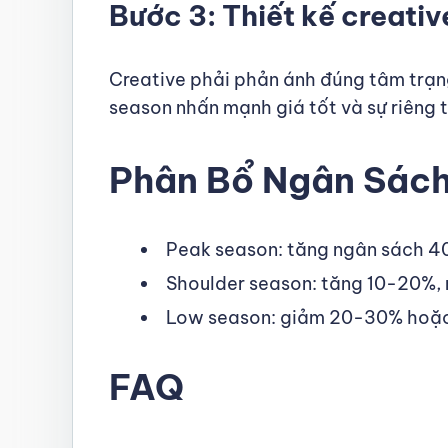
Bước 3: Thiết kế creati
Creative phải phản ánh đúng tâm trạn
season nhấn mạnh giá tốt và sự riêng t
Phân Bổ Ngân Sác
Peak season: tăng ngân sách 40
Shoulder season: tăng 10-20%, 
Low season: giảm 20-30% hoặc 
FAQ