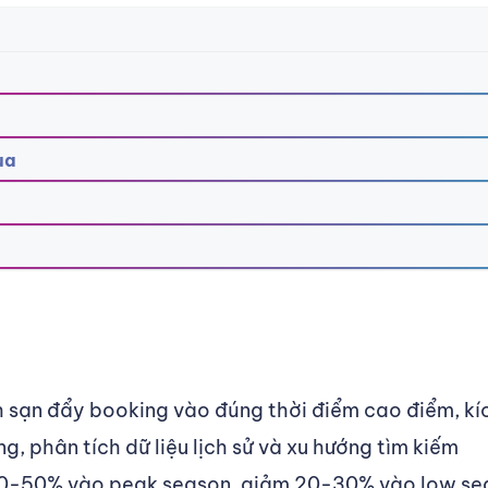
ùa
 sạn đẩy booking vào đúng thời điểm cao điểm, kíc
, phân tích dữ liệu lịch sử và xu hướng tìm kiếm
 30-50% vào peak season, giảm 20-30% vào low se