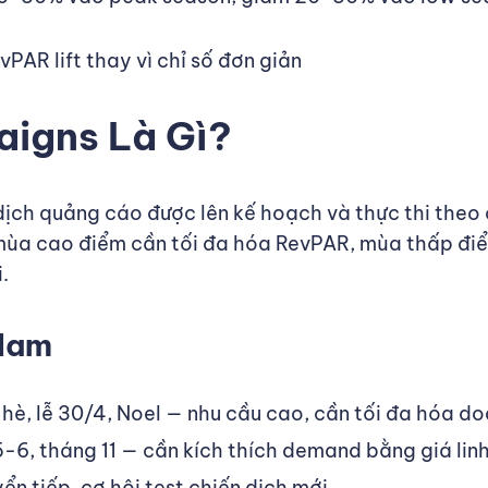
AR lift thay vì chỉ số đơn giản
igns Là Gì?
ịch quảng cáo được lên kế hoạch và thực thi theo 
ùa cao điểm cần tối đa hóa RevPAR, mùa thấp điểm
.
 Nam
hè, lễ 30/4, Noel — nhu cầu cao, cần tối đa hóa do
-6, tháng 11 — cần kích thích demand bằng giá lin
ển tiếp, cơ hội test chiến dịch mới