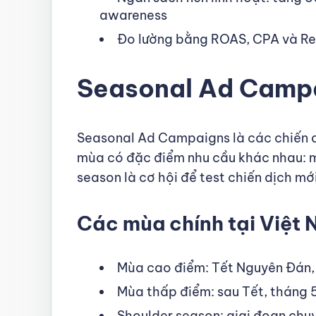
awareness
Đo lường bằng ROAS, CPA và RevP
Seasonal Ad Campa
Seasonal Ad Campaigns là các chiến d
mùa có đặc điểm nhu cầu khác nhau: m
season là cơ hội để test chiến dịch mới
Các mùa chính tại Việt
Mùa cao điểm: Tết Nguyên Đán, 
Mùa thấp điểm: sau Tết, tháng 5
Shoulder season: giai đoạn chuy