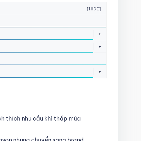
[HIDE]
+
+
+
h thích nhu cầu khi thấp mùa
ason nhưng chuyển sang brand