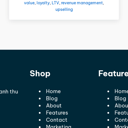
value
,
loyalty
,
LTV
,
revenue management
,
upselling
Shop
Featur
Home
Hom
oanh thu
Blog
Blog
About
Abou
Features
Feat
Contact
Cont
Marketing
Mark