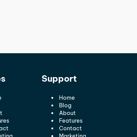
es
Support
e
Home
Blog
t
About
ures
Features
act
Contact
eting
Marketing