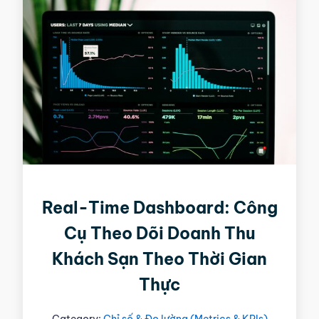
Real-Time Dashboard: Công
Cụ Theo Dõi Doanh Thu
Khách Sạn Theo Thời Gian
Thực
Category:
Chỉ số & Đo lường (Metrics & KPIs)