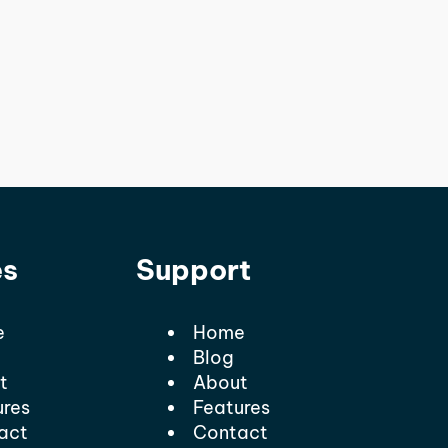
es
Support
e
Home
Blog
t
About
ures
Features
act
Contact