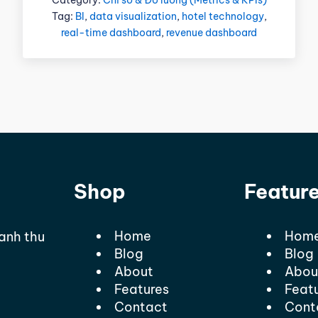
Tag:
BI
,
data visualization
,
hotel technology
,
real-time dashboard
,
revenue dashboard
Shop
Featur
Home
Hom
oanh thu
Blog
Blog
About
Abou
Features
Feat
Contact
Cont