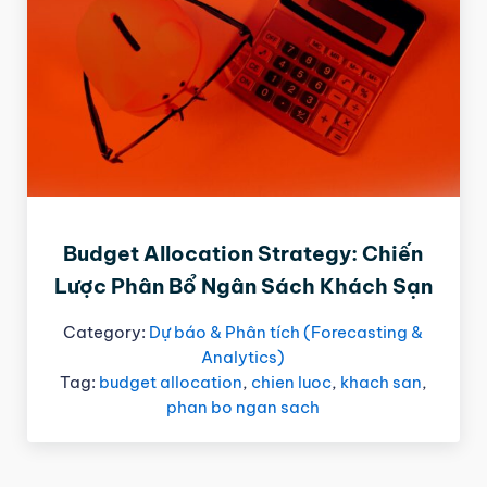
Budget Allocation Strategy: Chiến
Lược Phân Bổ Ngân Sách Khách Sạn
Category:
Dự báo & Phân tích (Forecasting &
Analytics)
Tag:
budget allocation
,
chien luoc
,
khach san
,
phan bo ngan sach