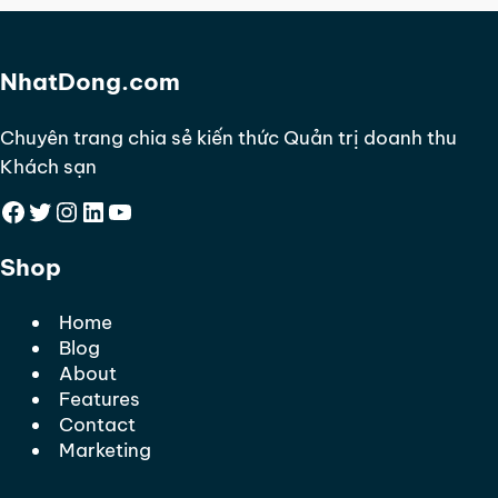
NhatDong.com
Chuyên trang chia sẻ kiến thức Quản trị doanh thu
Khách sạn
Facebook
Twitter
Instagram
LinkedIn
YouTube
Shop
Home
Blog
About
Features
Contact
Marketing