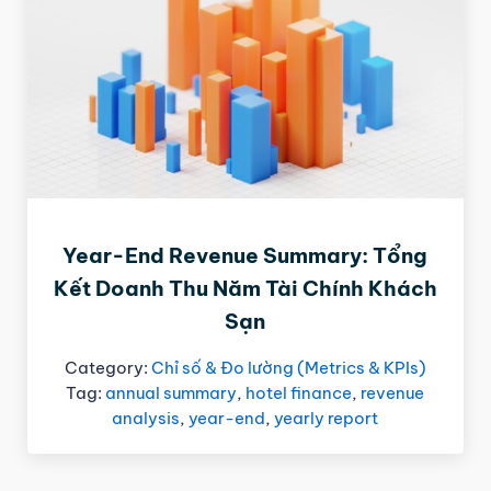
Year-End Revenue Summary: Tổng
Kết Doanh Thu Năm Tài Chính Khách
Sạn
Category:
Chỉ số & Đo lường (Metrics & KPIs)
Tag:
annual summary
,
hotel finance
,
revenue
analysis
,
year-end
,
yearly report