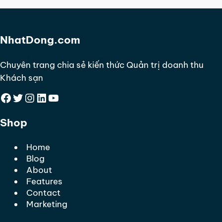
NhatDong.com
Chuyên trang chia sẻ kiến thức Quản trị doanh thu
Khách sạn
Facebook
Twitter
Instagram
LinkedIn
YouTube
Shop
Home
Blog
About
Features
Contact
Marketing