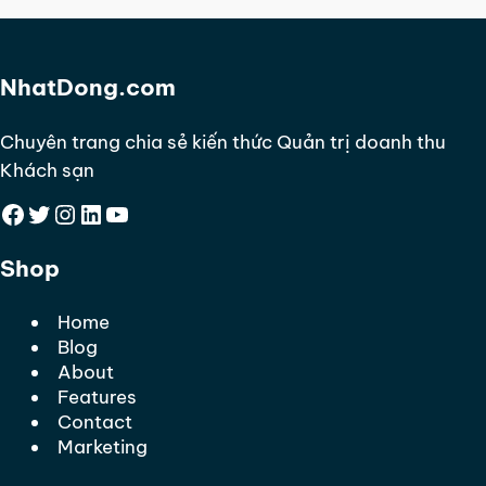
NhatDong.com
Chuyên trang chia sẻ kiến thức Quản trị doanh thu
Khách sạn
Facebook
Twitter
Instagram
LinkedIn
YouTube
Shop
Home
Blog
About
Features
Contact
Marketing