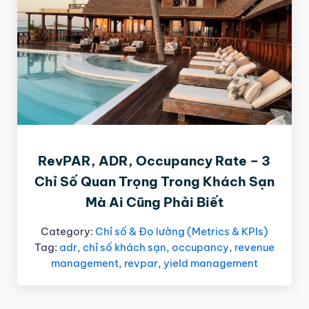
RevPAR, ADR, Occupancy Rate – 3
Chỉ Số Quan Trọng Trong Khách Sạn
Mà Ai Cũng Phải Biết
Category:
Chỉ số & Đo lường (Metrics & KPIs)
Tag:
adr
,
chỉ số khách sạn
,
occupancy
,
revenue
management
,
revpar
,
yield management