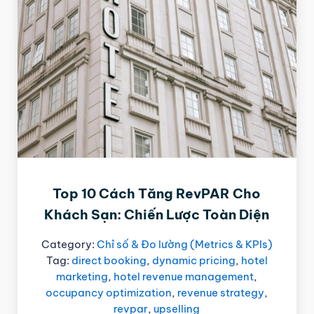
Top 10 Cách Tăng RevPAR Cho
Khách Sạn: Chiến Lược Toàn Diện
Category:
Chỉ số & Đo lường (Metrics & KPIs)
Tag:
direct booking
,
dynamic pricing
,
hotel
marketing
,
hotel revenue management
,
occupancy optimization
,
revenue strategy
,
revpar
,
upselling