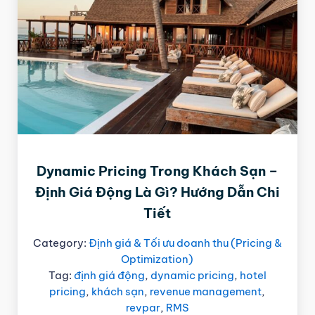
Dynamic Pricing Trong Khách Sạn –
Định Giá Động Là Gì? Hướng Dẫn Chi
Tiết
Category:
Định giá & Tối ưu doanh thu (Pricing &
Optimization)
Tag:
định giá động
,
dynamic pricing
,
hotel
pricing
,
khách sạn
,
revenue management
,
revpar
,
RMS