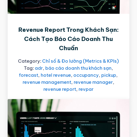
Revenue Report Trong Khách Sạn:
Cách Tạo Báo Cáo Doanh Thu
Chuẩn
Category:
Chỉ số & Đo lường (Metrics & KPIs)
Tag:
adr
,
báo cáo doanh thu khách sạn
,
forecast
,
hotel revenue
,
occupancy
,
pickup
,
revenue management
,
revenue manager
,
revenue report
,
revpar