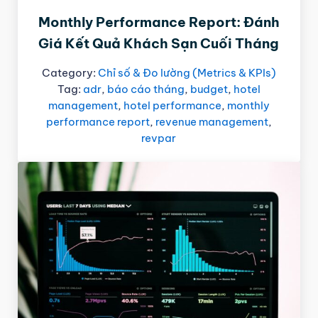
Monthly Performance Report: Đánh
Giá Kết Quả Khách Sạn Cuối Tháng
Category:
Chỉ số & Đo lường (Metrics & KPIs)
Tag:
adr
,
báo cáo tháng
,
budget
,
hotel
management
,
hotel performance
,
monthly
performance report
,
revenue management
,
revpar