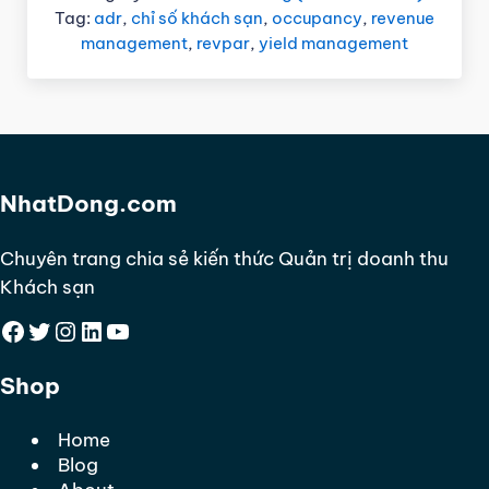
Tag:
adr
,
chỉ số khách sạn
,
occupancy
,
revenue
management
,
revpar
,
yield management
NhatDong.com
Chuyên trang chia sẻ kiến thức Quản trị doanh thu
Khách sạn
Facebook
Twitter
Instagram
LinkedIn
YouTube
Shop
Home
Blog