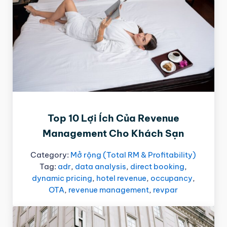
Top 10 Lợi Ích Của Revenue
Management Cho Khách Sạn
Category:
Mở rộng (Total RM & Profitability)
Tag:
adr
,
data analysis
,
direct booking
,
dynamic pricing
,
hotel revenue
,
occupancy
,
OTA
,
revenue management
,
revpar