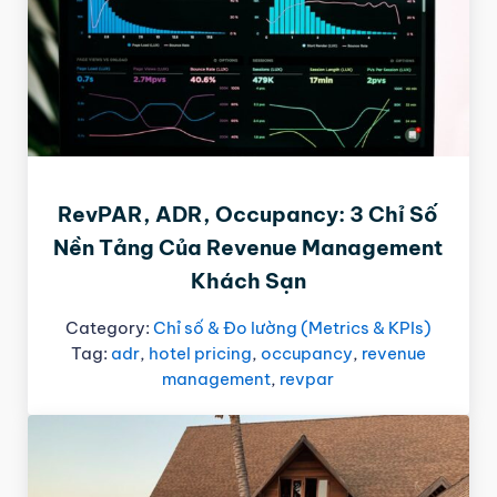
RevPAR, ADR, Occupancy: 3 Chỉ Số
Nền Tảng Của Revenue Management
Khách Sạn
Category:
Chỉ số & Đo lường (Metrics & KPIs)
Tag:
adr
,
hotel pricing
,
occupancy
,
revenue
management
,
revpar