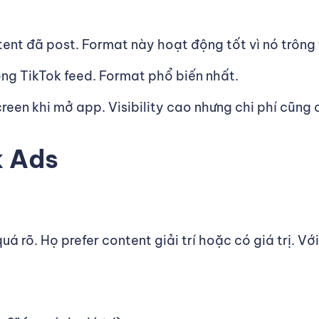
nt đã post. Format này hoạt động tốt vì nó trông t
ong TikTok feed. Format phổ biến nhất.
creen khi mở app. Visibility cao nhưng chi phí cũng 
k Ads
á rõ. Họ prefer content giải trí hoặc có giá trị. V