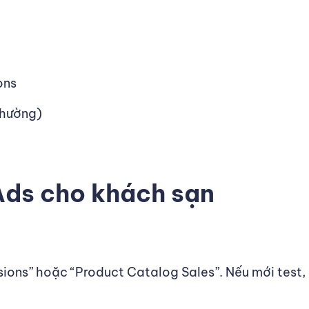
ons
thường)
Ads cho khách sạn
ions” hoặc “Product Catalog Sales”. Nếu mới test, b