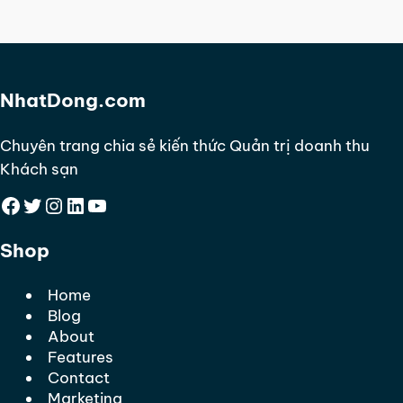
NhatDong.com
Chuyên trang chia sẻ kiến thức Quản trị doanh thu
Khách sạn
Facebook
Twitter
Instagram
LinkedIn
YouTube
Shop
Home
Blog
About
Features
Contact
Marketing