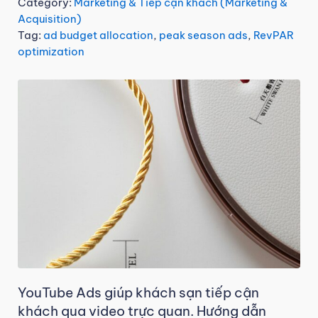
Category:
Marketing & Tiếp cận khách (Marketing &
Acquisition)
Tag:
ad budget allocation
,
peak season ads
,
RevPAR
optimization
YouTube Ads giúp khách sạn tiếp cận
khách qua video trực quan. Hướng dẫn