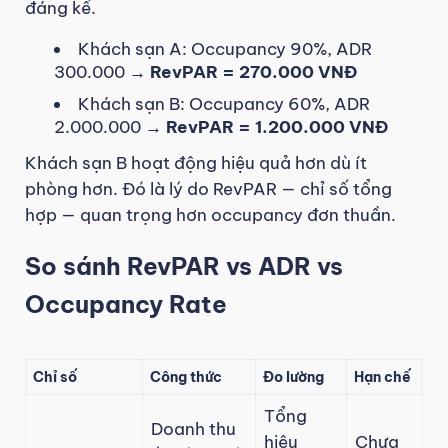
đáng kể.
Khách sạn A: Occupancy 90%, ADR
300.000 →
RevPAR = 270.000 VNĐ
Khách sạn B: Occupancy 60%, ADR
2.000.000 →
RevPAR = 1.200.000 VNĐ
Khách sạn B hoạt động hiệu quả hơn dù ít
phòng hơn. Đó là lý do RevPAR — chỉ số tổng
hợp — quan trọng hơn occupancy đơn thuần.
So sánh RevPAR vs ADR vs
Occupancy Rate
Chỉ số
Công thức
Đo lường
Hạn chế
Tổng
Doanh thu
hiệu
Chưa