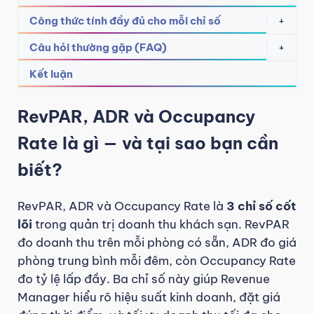
Công thức tính đầy đủ cho mỗi chỉ số
+
Câu hỏi thường gặp (FAQ)
+
Kết luận
RevPAR, ADR và Occupancy
Rate là gì — và tại sao bạn cần
biết?
RevPAR, ADR và Occupancy Rate là
3 chỉ số cốt
lõi
trong quản trị doanh thu khách sạn. RevPAR
đo doanh thu trên mỗi phòng có sẵn, ADR đo giá
phòng trung bình mỗi đêm, còn Occupancy Rate
đo tỷ lệ lấp đầy. Ba chỉ số này giúp Revenue
Manager hiểu rõ hiệu suất kinh doanh, đặt giá