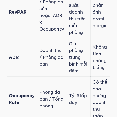
/ Phòng có
suất
phản
sẵn
RevPAR
doanh
ánh
hoặc: ADR
thu trên
profit
x
mỗi
margin
Occupancy
phòng
Giá
Không
Doanh thu
phòng
tính
ADR
/ Phòng đã
trung
phòng
bán
bình mỗi
trống
đêm
Có thể
cao
Phòng đã
Occupancy
Tỷ lệ lấp
nhưng
bán / Tổng
Rate
đầy
doanh
phòng
thu
thấp