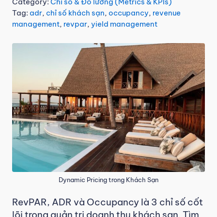
Category:
Chỉ số & Đo lường (Metrics & KPIs)
Tag:
adr
,
chỉ số khách sạn
,
occupancy
,
revenue
management
,
revpar
,
yield management
Dynamic Pricing trong Khách Sạn
RevPAR, ADR và Occupancy là 3 chỉ số cốt
lõi trong quản trị doanh thu khách sạn. Tìm