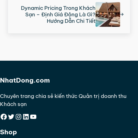
Dynamic Pricing Trong Khách
Sạn – Định Giá Động Là Gì?
Hướng Dẫn Chi Tiết
NhatDong.com
Chuyên trang chia sẻ kiến thức Quản trị doanh thu
Khách sạn
Facebook
Twitter
Instagram
LinkedIn
YouTube
Shop