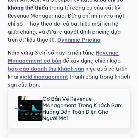
không thể thiếu
trong túi công cụ của bất kỳ
Revenue Manager nào. Đừng chỉ nhìn vào một
chỉ số — hãy theo dõi cả ba, hiểu mối liên hệ
giữa chúng, và đưa ra quyết định pricing dựa
trên dữ liệu thực tế.
Dynamic Pricing
Nắm vững 3 chỉ số này là nền tảng
Revenue
Management cơ bản
để xây dựng chiến lược
báo cáo doanh thu khách sạn
hiệu quả và triển
khai
yield management
thành công trong khách
sạn của bạn.
Previous Post:
Cơ Bản Về Revenue
Management Trong Khách Sạn:
Hướng Dẫn Toàn Diện Cho
Người Mới
Next Post: