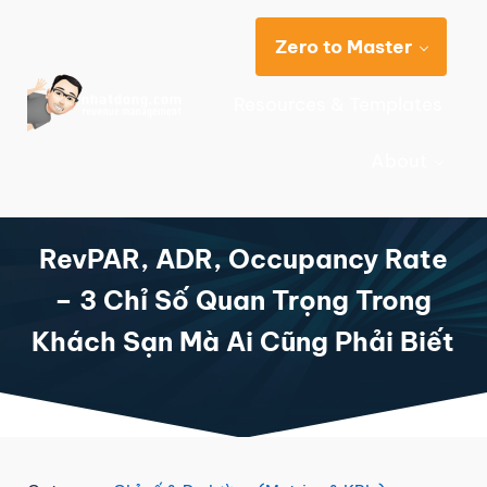
Skip to main content
Skip to header right navigation
Skip to site footer
Zero to Master
Resources & Templates
NhatDong
Chuyên trang chia sẻ kiến thức Quản trị doanh thu Khách sạn
About
RevPAR, ADR, Occupancy Rate
– 3 Chỉ Số Quan Trọng Trong
Khách Sạn Mà Ai Cũng Phải Biết