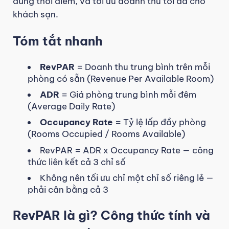
đúng thời điểm, và tối ưu doanh thu tối đa cho
khách sạn.
Tóm tắt nhanh
RevPAR
= Doanh thu trung bình trên mỗi
phòng có sẵn (Revenue Per Available Room)
ADR
= Giá phòng trung bình mỗi đêm
(Average Daily Rate)
Occupancy Rate
= Tỷ lệ lấp đầy phòng
(Rooms Occupied / Rooms Available)
RevPAR = ADR x Occupancy Rate — công
thức liên kết cả 3 chỉ số
Không nên tối ưu chỉ một chỉ số riêng lẻ —
phải cân bằng cả 3
RevPAR là gì? Công thức tính và