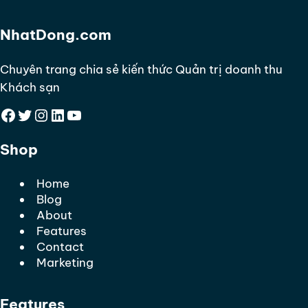
NhatDong.com
Chuyên trang chia sẻ kiến thức Quản trị doanh thu
Khách sạn
Facebook
Twitter
Instagram
LinkedIn
YouTube
Shop
Home
Blog
About
Features
Contact
Marketing
Features