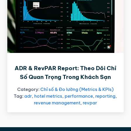
ADR & RevPAR Report: Theo Dõi Chỉ
Số Quan Trọng Trong Khách Sạn
Category:
Chỉ số & Đo lường (Metrics & KPIs)
Tag:
adr
,
hotel metrics
,
performance
,
reporting
,
revenue management
,
revpar