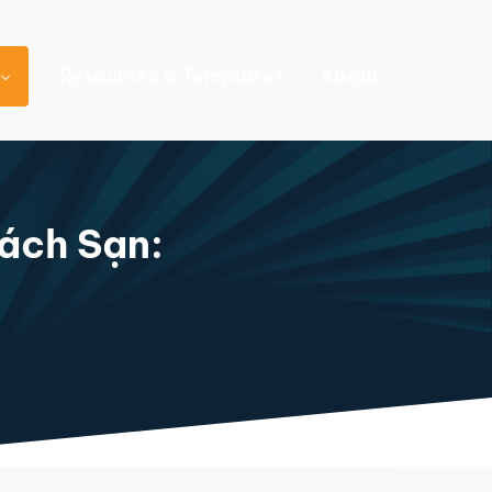
Resources & Templates
About
ách Sạn: