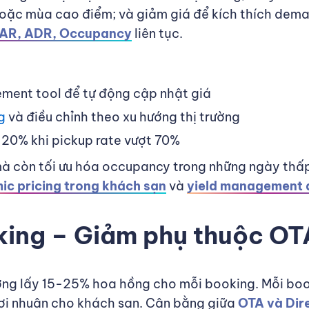
t, hoặc mùa cao điểm; và giảm giá để kích thích dem
PAR, ADR, Occupancy
liên tục.
ment tool để tự động cập nhật giá
g
và điều chỉnh theo xu hướng thị trường
5-20% khi pickup rate vượt 70%
à còn tối ưu hóa occupancy trong những ngày thấp
ic pricing trong khách sạn
và
yield management đ
king – Giảm phụ thuộc OT
g lấy 15-25% hoa hồng cho mỗi booking. Mỗi book
lợi nhuận cho khách sạn. Cân bằng giữa
OTA và Dir