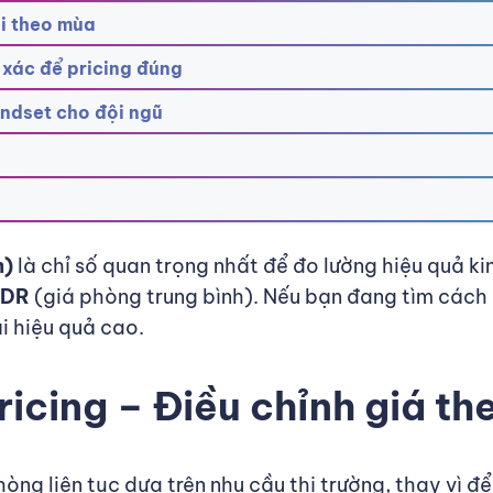
ãi theo mùa
 xác để pricing đúng
indset cho đội ngũ
m)
là chỉ số quan trọng nhất để đo lường hiệu quả k
DR
(giá phòng trung bình). Nếu bạn đang tìm cách 
i hiệu quả cao.
Pricing – Điều chỉnh giá 
hòng liên tục dựa trên nhu cầu thị trường, thay vì 