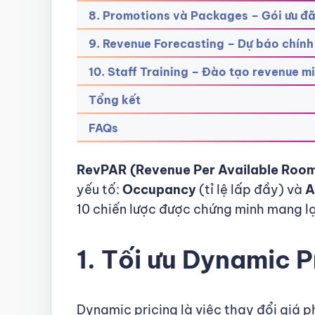
8. Promotions và Packages – Gói ưu đ
9. Revenue Forecasting – Dự báo chính
10. Staff Training – Đào tạo revenue m
Tổng kết
FAQs
RevPAR (Revenue Per Available Roo
yếu tố:
Occupancy
(tỉ lệ lấp đầy) và
A
10 chiến lược được chứng minh mang lạ
1. Tối ưu Dynamic 
Dynamic pricing là việc thay đổi giá p