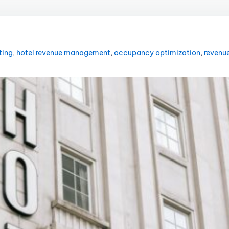
ting
,
hotel revenue management
,
occupancy optimization
,
revenu