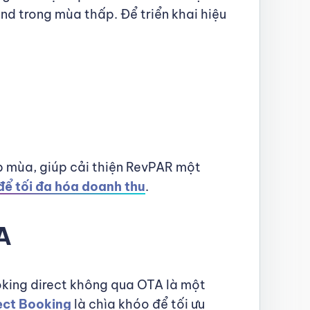
and trong mùa thấp. Để triển khai hiệu
 mùa, giúp cải thiện RevPAR một
ể tối đa hóa doanh thu
.
A
ing direct không qua OTA là một
ect Booking
là chìa khóo để tối ưu