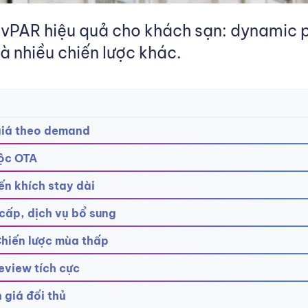
PAR hiệu quả cho khách sạn: dynamic pr
 nhiều chiến lược khác.
 giá theo demand
uộc OTA
ến khích stay dài
cấp, dịch vụ bổ sung
hiến lược mùa thấp
review tích cực
 giá đối thủ