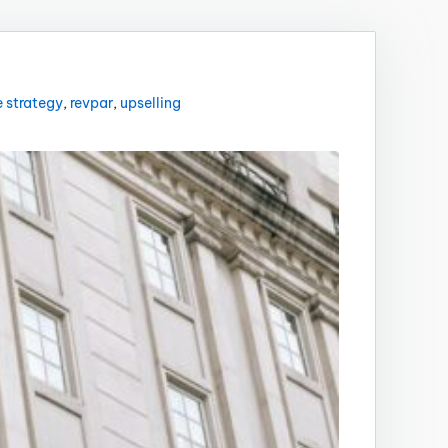
e strategy
,
revpar
,
upselling