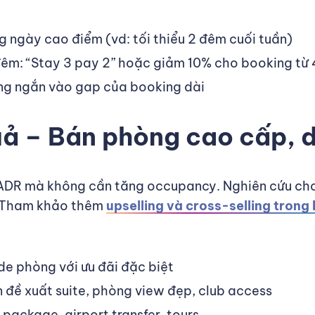
 ngày cao điểm (vd: tối thiểu 2 đêm cuối tuần)
đêm: “Stay 3 pay 2” hoặc giảm 10% cho booking từ
ng ngắn vào gap của booking dài
quả – Bán phòng cao cấp, 
 ADR mà không cần tăng occupancy. Nghiên cứu ch
. Tham khảo thêm
upselling và cross-selling trong
de phòng với ưu đãi đặc biệt
ên đề xuất suite, phòng view đẹp, club access
 package, airport transfer, tours