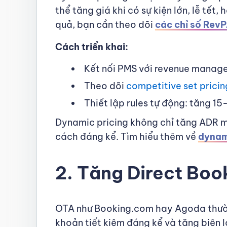
thể tăng giá khi có sự kiện lớn, lễ tế
quả, bạn cần theo dõi
các chỉ số Rev
Cách triển khai:
Kết nối PMS với revenue manage
Theo dõi
competitive set pricin
Thiết lập rules tự động: tăng 1
Dynamic pricing không chỉ tăng ADR m
cách đáng kể. Tìm hiểu thêm về
dynam
2. Tăng Direct Boo
OTA như Booking.com hay Agoda thườn
khoản tiết kiệm đáng kể và tăng biên 