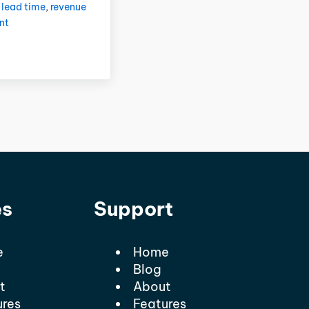
,
lead time
,
revenue
nt
es
Support
e
Home
Blog
t
About
ures
Features