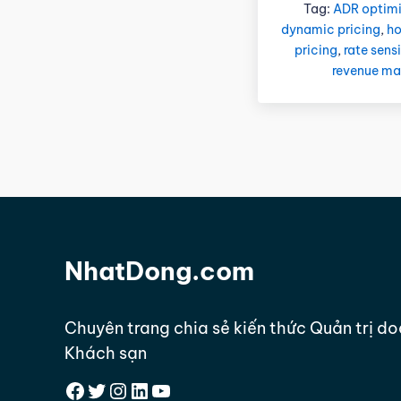
Tag:
ADR optimi
dynamic pricing
,
ho
pricing
,
rate sens
revenue m
NhatDong.com
Chuyên trang chia sẻ kiến thức Quản trị d
Khách sạn
Facebook
Twitter
Instagram
LinkedIn
YouTube