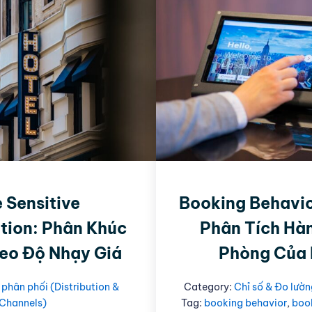
 Sensitive
Booking Behavio
ion: Phân Khúc
Phân Tích Hàn
eo Độ Nhạy Giá
Phòng Của
phân phối (Distribution &
Category:
Chỉ số & Đo lườn
Channels)
Tag:
booking behavior
,
boo