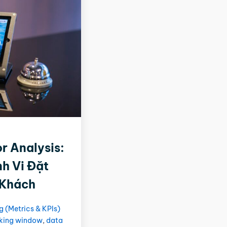
r Analysis:
h Vi Đặt
 Khách
g (Metrics & KPIs)
king window
,
data