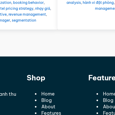
zation
,
booking behavior
,
analysis
,
hành vi đặt phòng
tel pricing strategy
,
nhạy giá
,
manageme
itive
,
revenue management
,
anager
,
segmentation
Shop
Featur
Home
Hom
oanh thu
Blog
Blog
About
Abou
Features
Feat