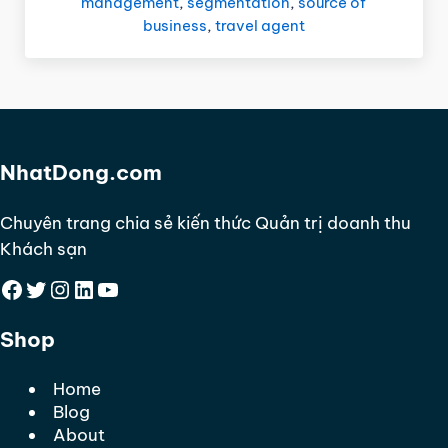
management
,
segmentation
,
source of
business
,
travel agent
NhatDong.com
Chuyên trang chia sẻ kiến thức Quản trị doanh thu
Khách sạn
Facebook
Twitter
Instagram
LinkedIn
YouTube
Shop
Home
Blog
About