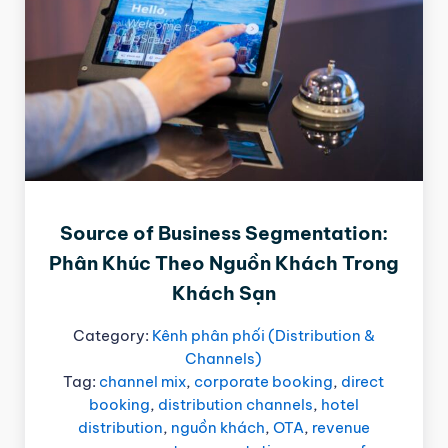
Source of Business Segmentation:
Phân Khúc Theo Nguồn Khách Trong
Khách Sạn
Category:
Kênh phân phối (Distribution &
Channels)
Tag:
channel mix
,
corporate booking
,
direct
booking
,
distribution channels
,
hotel
distribution
,
nguồn khách
,
OTA
,
revenue