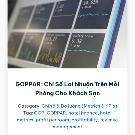
GOPPAR: Chỉ Số Lợi Nhuận Trên Mỗi
Phòng Cho Khách Sạn
Category:
Chỉ số & Đo lường (Metrics & KPIs)
Tag:
GOP
,
GOPPAR
,
hotel finance
,
hotel
metrics
,
profit per room
,
profitability
,
revenue
management