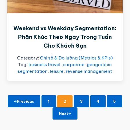
Weekend vs Weekday Segmentation:
Phân Khúc Theo Ngày Trong Tuần
Cho Khách Sạn
Category:
Chỉ số & Đo lường (Metrics & KPIs)
Tag:
business travel
,
corporate
,
geographic
segmentation
,
leisure
,
revenue management
1
2
3
4
5
Previous
Page
Page
Page
Page
Page
Next