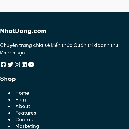
NhatDong.com
Chuyên trang chia sẻ kiến thức Quản trị doanh thu
Khách sạn
Facebook
Twitter
Instagram
LinkedIn
YouTube
Shop
Home
Blog
About
Features
Contact
Marketing