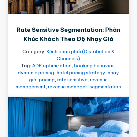
Rate Sensitive Segmentation: Phân
Khúc Khách Theo Độ Nhạy Giá
Category:
Kênh phân phối (Distribution &
Channels)
Tag:
ADR optimization
,
booking behavior
,
dynamic pricing
,
hotel pricing strategy
,
nhạy
giá
,
pricing
,
rate sensitive
,
revenue
management
,
revenue manager
,
segmentation