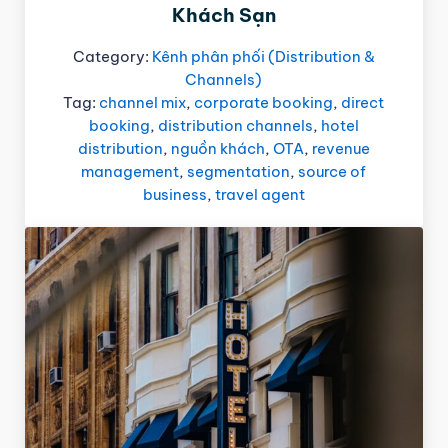
Khách Sạn
Category:
Kênh phân phối (Distribution &
Channels)
Tag:
channel mix
,
corporate booking
,
direct
booking
,
distribution channels
,
hotel
distribution
,
nguồn khách
,
OTA
,
revenue
management
,
segmentation
,
source of
business
,
travel agent