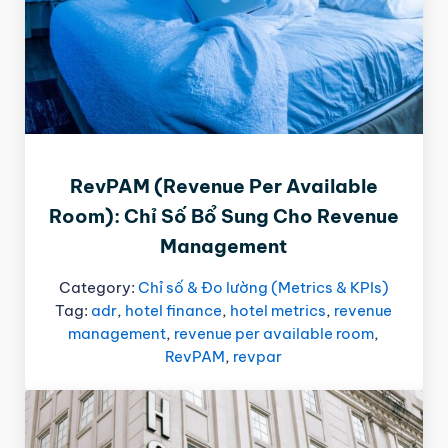
RevPAM (Revenue Per Available
Room): Chỉ Số Bổ Sung Cho Revenue
Management
Category:
Chỉ số & Đo lường (Metrics & KPIs)
Tag:
adr
,
hotel finance
,
hotel metrics
,
revenue
management
,
revenue per available room
,
RevPAM
,
revpar