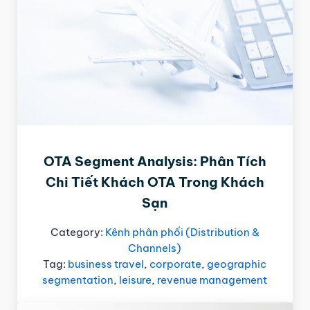
OTA Segment Analysis: Phân Tích
Chi Tiết Khách OTA Trong Khách
Sạn
Category:
Kênh phân phối (Distribution &
Channels)
Tag:
business travel
,
corporate
,
geographic
segmentation
,
leisure
,
revenue management