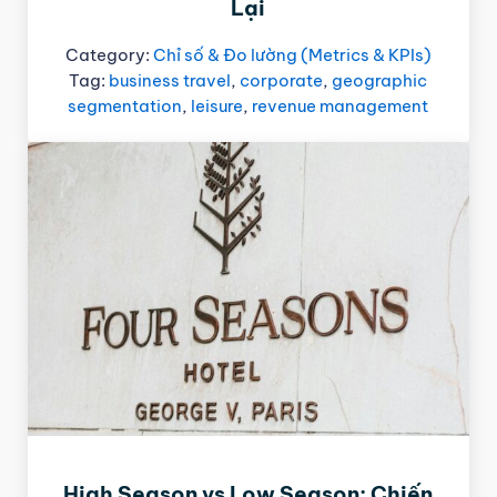
Lại
Category:
Chỉ số & Đo lường (Metrics & KPIs)
Tag:
business travel
,
corporate
,
geographic
segmentation
,
leisure
,
revenue management
High Season vs Low Season: Chiến